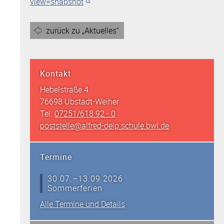
view=snapshot
zurück zu „Aktuelles“
Kontakt
Hebelstraße 4
76698 Ubstadt-Weiher
Tel.
07251/618 92 - 0
poststelle@alfred-delp.schule.bwl.de
Termine
30.07.–13.09.2026
Sommerferien
Alle Termine und Details