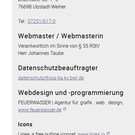
76698 Ubstadt-Weiher
Tel.:
07251/617-0
Webmaster / Webmasterin
Verantwortlich im Sinne von § 55 RStV
Herr Johannes Taube
Datenschutzbeauftragter
datenschutz@ssa-ka.kv.bwl.de
Webdesign und -programmierung
FEUERWASSER | Agentur für: grafik . web . design,
www.feuerwasser.de
Icons
Linea: a free outline iconset,
www.linea.io