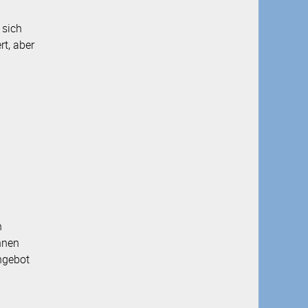
 sich
t, aber
n
nnen
ngebot