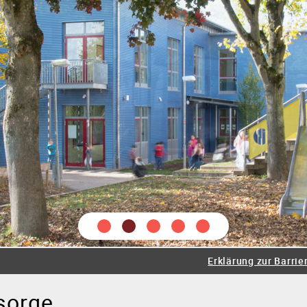
tung
Lehrer
Schüler
Sozialarbeiter
Schulseelsorge
e
Juniorklasse
Grundschule
Werkrealschule
Realsch
Erklärung zur Barrier
eratungslehrer
Beruf
Bewegte Schule
Prävention
Sp
sorge