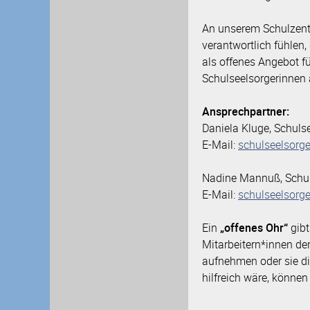
An unserem Schulzentr
verantwortlich fühlen
als offenes Angebot fü
Schulseelsorgerinnen a
Ansprechpartner:
Daniela Kluge, Schuls
E-Mail:
schulseelsorg
Nadine Mannuß, Schul
E-Mail:
schulseelsorg
Ein
„offenes Ohr“
gibt
Mitarbeitern*innen de
aufnehmen oder sie di
hilfreich wäre, können