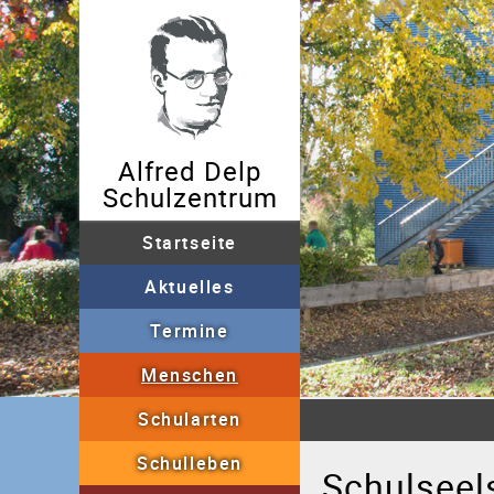
Alfred Delp
Schulzentrum
Startseite
Aktuelles
Archiv
Termine
Menschen
Sekretariat
Schullei
Schularten
Grundschulförderklass
Schulleben
AGs
"Fit in 5-7"
B
Schulseel