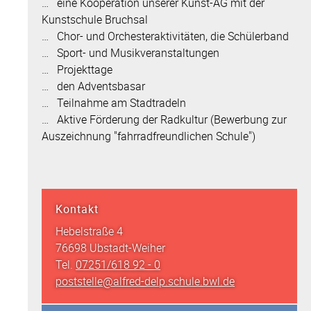
… eine Kooperation unserer Kunst-AG mit der
Kunstschule Bruchsal
… Chor- und Orchesteraktivitäten, die Schülerband
… Sport- und Musikveranstaltungen
… Projekttage
… den Adventsbasar
… Teilnahme am Stadtradeln
… Aktive Förderung der Radkultur (Bewerbung zur
Auszeichnung "fahrradfreundlichen Schule")
Kontakt
Hebelstraße 4
76698 Ubstadt-Weiher
Tel.
07251/618 92 - 0
poststelle@alfred-delp.schule.bwl.de