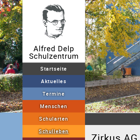
Alfred Delp
Schulzentrum
Startseite
Aktuelles
Archiv
Termine
Menschen
Sekretariat
Schullei
Schularten
Grundschulförderklass
Schulleben
AGs
"Fit in 5-7"
B
Zirkus AG