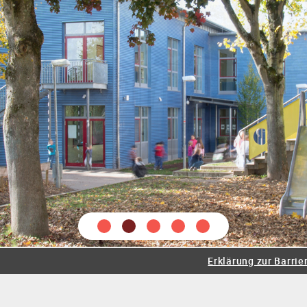
tung
Lehrer
Schüler
Sozialarbeiter
Schulseelsorge
e
Juniorklasse
Grundschule
Werkrealschule
Realsch
Erklärung zur Barrier
eratungslehrer
Beruf
Bewegte Schule
Prävention
Sp