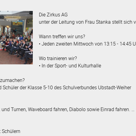
r
Moodle
Die Zirkus AG
pressum
Datenschutz
unter der Leitung von Frau Stanka stellt sich v
en
Sprachprofil mit Bili-Zug
NAWI - Natur­wissen­schaften
Wann treffen wir uns?
• Jeden zweiten Mittwoch von 13:15 - 14:45 U
Individuelle Förderung
Wo trainieren wir?
• In der Sport- und Kulturhalle
itzumachen?
nd Schüler der Klasse 5-10 des Schulverbundes Ubstadt-Weiher
ik und Turnen, Waveboard fahren, Diabolo sowie Einrad fahren. …
t Schülern