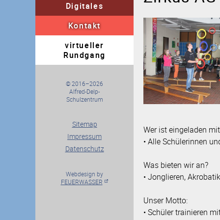
Digitales
für Eltern
für Schüle
Kontakt
Kontaktformular
Im
virtueller
Schularten
Schulleb
Rundgang
Berufliche Orientierung
© 2016–2026
Alfred-Delp-
Schulzentrum
Sitemap
Wer ist eingeladen m
Impressum
• Alle Schülerinnen u
Datenschutz
Was bieten wir an?
Webdesign by
• Jonglieren, Akrobat
FEUERWASSER
Unser Motto:
• Schüler trainieren mi