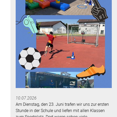
wie
dich
–
<br>Entlassfeier
der
Abschlussschüler
am
Schulzentrum“
10.07.2026
Am Dienstag, den 23. Juni trafen wir uns zur ersten
Stunde in der Schule und liefen mit allen Klassen
zum Sportplatz. Dort waren schon viele