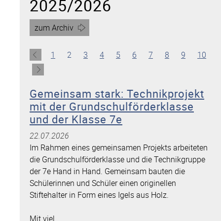
2025/2026
zum Archiv
Gehe
1
der
Gehe
2
der
Gehe
3
der
Gehe
4
der
Gehe
5
der
Gehe
6
der
Gehe
7
der
Gehe
8
der
Gehe
9
der
Gehe
10
der
zu
aktuellen
zu
aktuellen
zu
aktuellen
zu
aktuellen
zu
aktuellen
zu
aktuellen
zu
aktuellen
zu
aktuellen
zu
aktuellen
zu
aktu
Seite
Meldungen
Seite
Meldungen
Seite
Meldungen
Seite
Meldungen
Seite
Meldungen
Seite
Meldungen
Seite
Meldungen
Seite
Meldungen
Seite
Meldunge
Seite
Mel
Gemeinsam stark: Technikprojekt
mit der Grundschulförderklasse
und der Klasse 7e
22.07.2026
Im Rahmen eines gemeinsamen Projekts arbeiteten
die Grundschulförderklasse und die Technikgruppe
der 7e Hand in Hand. Gemeinsam bauten die
Schülerinnen und Schüler einen originellen
Stiftehalter in Form eines Igels aus Holz.
Mit viel …