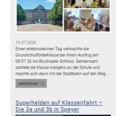
10.07.2026
Einen erlebnisreichen Tag verbrachte die
Grundschulförderklasse bei ihrem Ausflug am
09.07.26 ins Bruchsaler Schloss. Gemeinsam
startete die Klasse morgens an der Schule und
machte sich dann mit der Stadtbahn auf den Weg …
Artikel
weiterlesen
„Auf
Drachenjagd
Superhelden auf Klassenfahrt –
im
Die 3a und 3b in Speyer
Bruchsaler
Schloss“