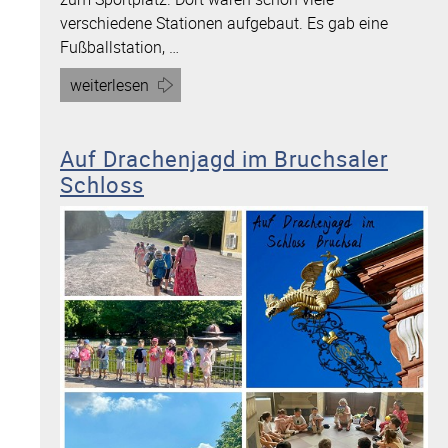
verschiedene Stationen aufgebaut. Es gab eine
Fußballstation, …
Artikel
weiterlesen
„Die
TSG
Auf Drachenjagd im Bruchsaler
Hoffenheim
Schloss
kommt“