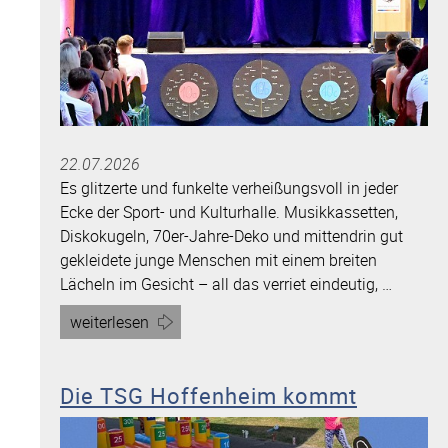
22.07.2026
Es glitzerte und funkelte verheißungsvoll in jeder
Ecke der Sport- und Kulturhalle. Musikkassetten,
Diskokugeln, 70er-Jahre-Deko und mittendrin gut
gekleidete junge Menschen mit einem breiten
Lächeln im Gesicht – all das verriet eindeutig, …
Artikel
weiterlesen
„Die
Welt
Die TSG Hoffenheim kommt
wartet
auf
jemand