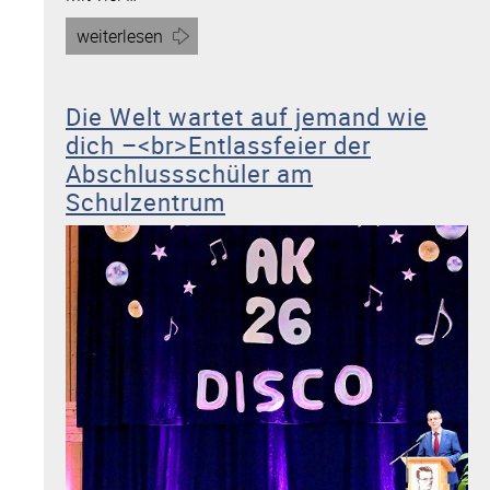
Artikel
weiterlesen
„Gemeinsam
stark:
Die Welt wartet auf jemand wie
Technikprojekt
dich –<br>Entlassfeier der
mit
der
Abschlussschüler am
Grundschulförderklasse
Schulzentrum
und
der
Klasse
7e“