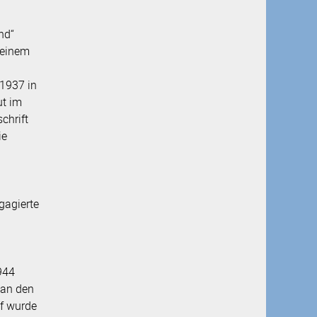
Auszeichnungen
nd“
seinem
1937 in
ut im
chrift
ie
gagierte
944
r an den
of wurde