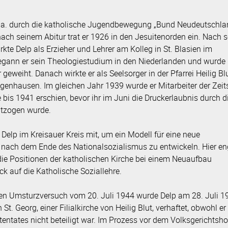
.a. durch die katholische Jugendbewegung „Bund Neudeutschla
nach seinem Abitur trat er 1926 in den Jesuitenorden ein. Nach 
kte Delp als Erzieher und Lehrer am Kolleg in St. Blasien im
gann er sein Theologiestudium in den Niederlanden und wurde 
eweiht. Danach wirkte er als Seelsorger in der Pfarrei Heilig Bl
genhausen. Im gleichen Jahr 1939 wurde er Mitarbeiter der Zeits
e bis 1941 erschien, bevor ihr im Juni die Druckerlaubnis durch d
ntzogen wurde.
Delp im Kreisauer Kreis mit, um ein Modell für eine neue
nach dem Ende des Nationalsozialismus zu entwickeln. Hier en
 die Positionen der katholischen Kirche bei einem Neuaufbau
k auf die Katholische Soziallehre.
en Umsturzversuch vom 20. Juli 1944 wurde Delp am 28. Juli 1
St. Georg, einer Filialkirche von Heilig Blut, verhaftet, obwohl e
tentates nicht beteiligt war. Im Prozess vor dem Volksgerichtsh