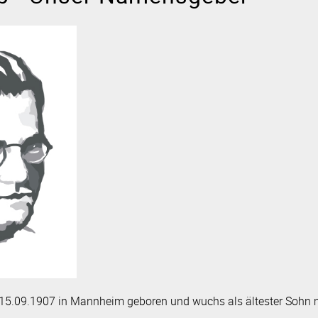
r
Moodle
pressum
Datenschutz
en
Sprachprofil mit Bili-Zug
NAWI - Natur­wissen­schaften
Individuelle Förderung
 15.09.1907 in Mannheim geboren und wuchs als ältester Sohn 