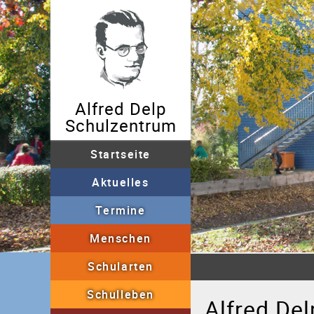
Alfred Delp
Schulzentrum
Startseite
Aktuelles
Archiv
Termine
Menschen
Sekretariat
Schullei
Schularten
Grundschulförderklass
Schulleben
AGs
"Fit in 5-7"
B
Alfred De