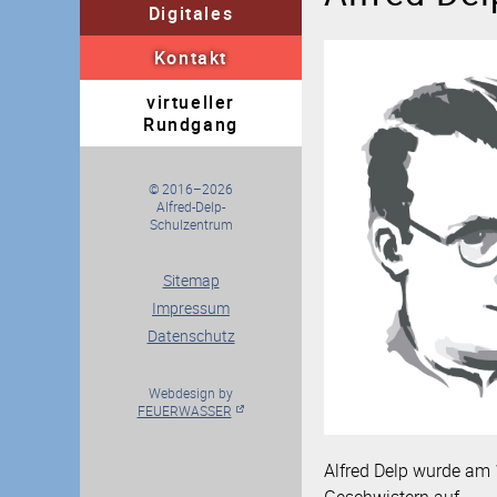
Digitales
für Eltern
für Schüle
Kontakt
Kontaktformular
Im
virtueller
Schularten
Schulleb
Rundgang
Berufliche Orientierung
© 2016–2026
Alfred-Delp-
Schulzentrum
Sitemap
Impressum
Datenschutz
Webdesign by
FEUERWASSER
Alfred Delp wurde am