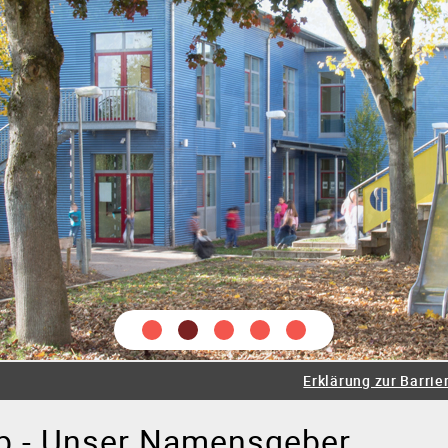
tung
Lehrer
Schüler
Sozialarbeiter
Schulseelsorge
e
Juniorklasse
Grundschule
Werkrealschule
Realsch
Erklärung zur Barrier
eratungslehrer
Beruf
Bewegte Schule
Prävention
Sp
lp - Unser Namensgeber