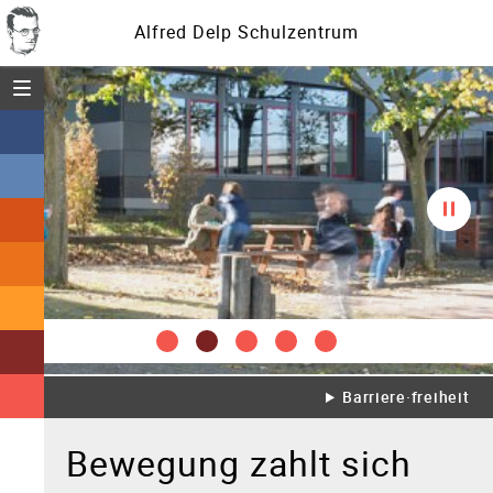
Alfred Delp Schulzentrum
Menü öffnen
Diasc
spielt
Barriere·freiheit
Bewegung zahlt sich