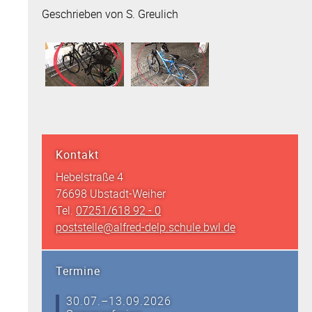
Geschrieben von S. Greulich
Kontakt
Hebelstraße 4
76698 Ubstadt-Weiher
Tel.
07251/618 92 - 0
poststelle@alfred-delp.schule.bwl.de
Termine
30.07.–13.09.2026