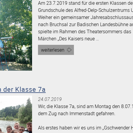
Am 23.7.2019 stand für die ersten Klassen de
Spur“
Grundschule des Alfred-Delp-Schulzentrums 
Weiher ein gemeinsamer Jahresabschlussaus
nach Bruchsal zur Badischen Landesbühne an
spielte im Rahmen des Theatersommers das
Märchen „Des Kaisers neue …
Artikel
weiterlesen
„Theaterbesuch:
„Des
Kaisers
neue
Kleider““
 der Klasse 7a
24.07.2019
Wir, die Klasse 7a, sind am Montag den 8.07.
dem Zug nach Immenstadt gefahren.
Als erstes haben wir es uns im „Gschwender H