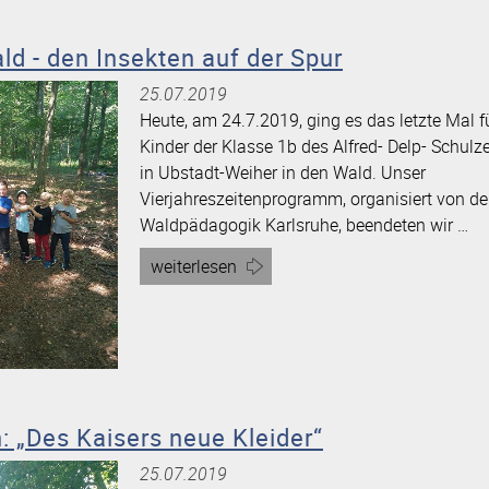
Schultags
-
d - den Insekten auf der Spur
Preise
25.07.2019
vergeben
Heute, am 24.7.2019, ging es das letzte Mal f
im
Kinder der Klasse 1b des Alfred- Delp- Schul
Rahmen
in Ubstadt-Weiher in den Wald. Unser
des
Vierjahreszeitenprogramm, organisiert von de
BNN-
Waldpädagogik Karlsruhe, beendeten wir …
Projekts
„Zeitung
Artikel
weiterlesen
in
„Sommer
der
im
Schule““
Wald
-
den
Insekten
 „Des Kaisers neue Kleider“
auf
25.07.2019
der