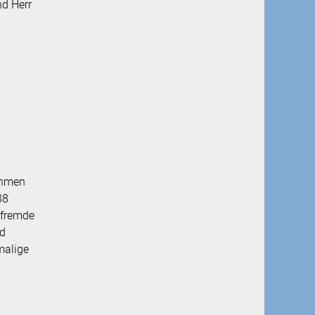
d Herr
ahmen
38
lfremde
nd
malige