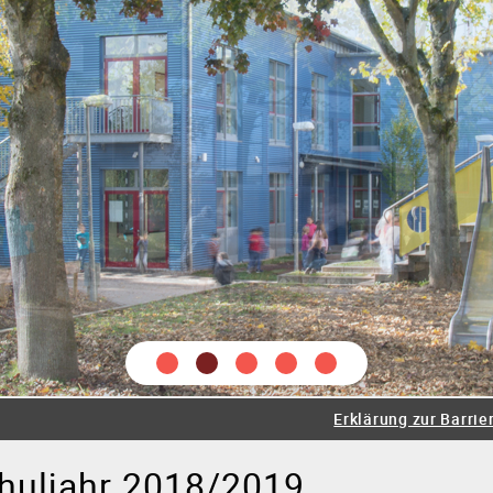
tung
Lehrer
Schüler
Sozialarbeiter
Schulseelsorge
e
Juniorklasse
Grundschule
Werkrealschule
Realsch
Erklärung zur Barrier
eratungslehrer
Beruf
Bewegte Schule
Prävention
Sp
chuljahr 2018/2019