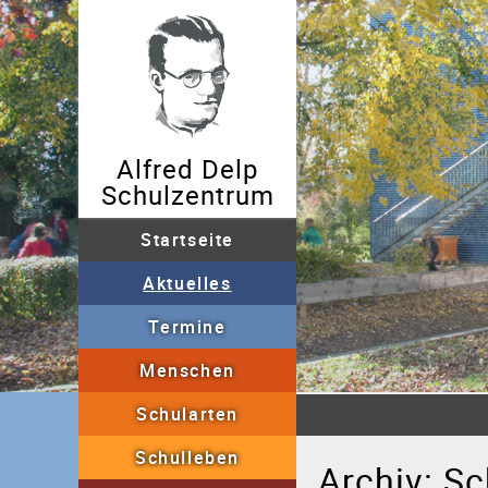
Alfred Delp
Schulzentrum
Startseite
Aktuelles
Archiv
Termine
Menschen
Sekretariat
Schullei
Schularten
Grundschulförderklass
Schulleben
AGs
"Fit in 5-7"
B
Archiv: S