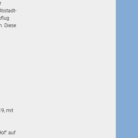
r
Ubstadt-
flug
. Diese
19, mit
of“ auf