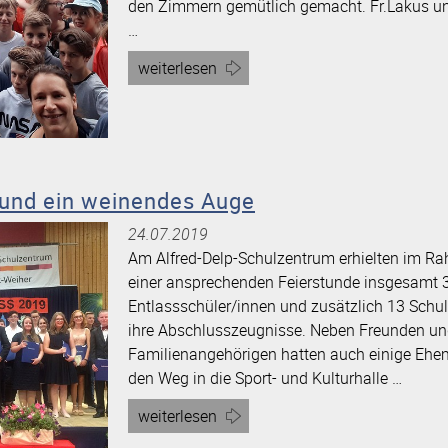
den Zimmern gemütlich gemacht. Fr.Lakus un
…
Artikel
weiterlesen
„Landschulheim
der
Klasse
7a“
 und ein weinendes Auge
24.07.2019
Am Alfred-Delp-Schulzentrum erhielten im R
einer ansprechenden Feierstunde insgesamt 
Entlassschüler/innen und zusätzlich 13 Schu
ihre Abschlusszeugnisse. Neben Freunden u
Familienangehörigen hatten auch einige Ehe
den Weg in die Sport- und Kulturhalle …
Artikel
weiterlesen
„Ein